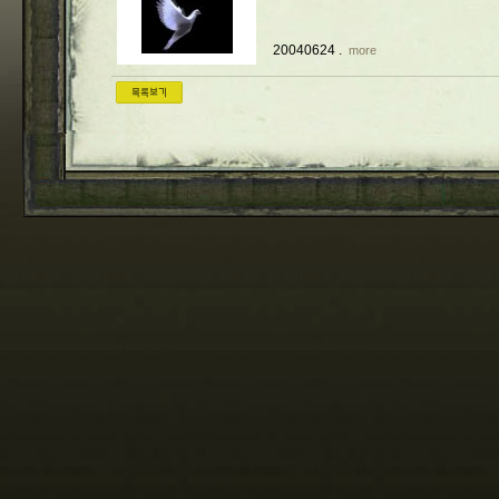
20040624 .
more