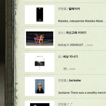
空想畵 |
말레이카
Malaika, nakupenda Malaika Malai...
영상 |
귀신고래 이야기
바라보기 20040107 ...
more
글 |
세상 지나기
...
more
空想畵 |
Jackaloe
Jackaroe There was a wealthy merchan
空想畵 |
' . '