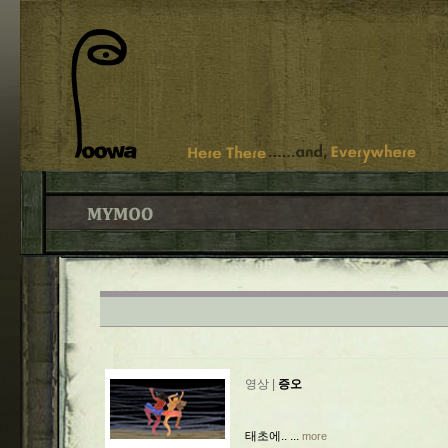
영상 |
증오
태초에.. ...
more